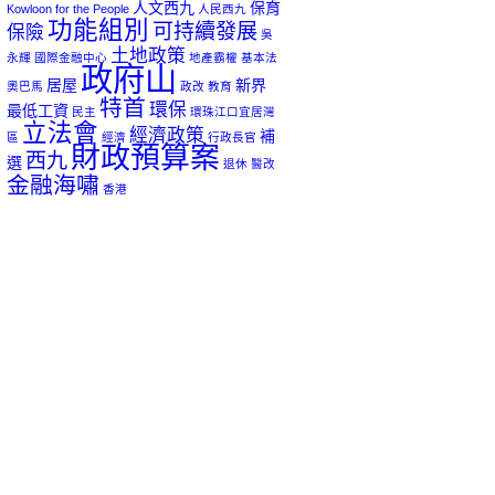
人文西九
保育
Kowloon for the People
人民西九
功能組別
可持續發展
保險
吳
土地政策
永輝
國際金融中心
地產霸權
基本法
政府山
居屋
新界
奧巴馬
政改
教育
特首
環保
最低工資
民主
環珠江口宜居灣
立法會
經濟政策
補
區
經濟
行政長官
財政預算案
西九
選
退休
醫改
金融海嘯
香港