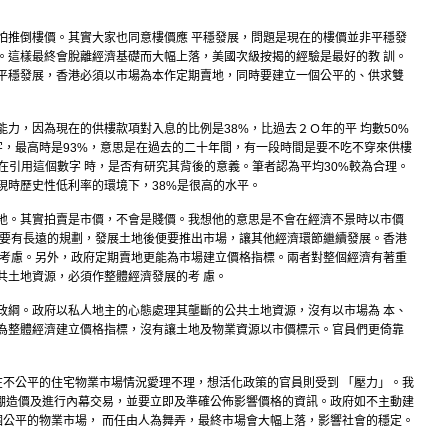
怕推倒樓價。其實大家也同意樓價應 平穩發展，問題是現在的樓價並非平穩發
。這樣最終會脫離經濟基礎而大幅上落，美國次級按揭的經驗是最好的教 訓。
平穩發展，香港必須以市場為本作定期賣地，同時要建立一個公平的、供求雙
力，因為現在的供樓款項對入息的比例是38%，比過去２Ｏ年的平 均數50%
數字，最高時是93%，意思是在過去的二十年間，有一段時間是要不吃不穿來供樓
在引用這個數字 時，是否有研究其背後的意義。筆者認為平均30%較為合理。
現時歷史性低利率的環境下，38%是很高的水平。
地。其實拍賣是市價，不會是賤價。我想他的意思是不會在經濟不景時以市價
則要有長遠的規劃，發展土地後便要推出市場，讓其他經濟環節繼續發展。香港
 考慮。另外，政府定期賣地更能為市場建立價格指標。兩者對整個經濟有著重
共土地資源，必須作整體經濟發展的考 慮。
政綱。政府以私人地主的心態處理其壟斷的公共土地資源，沒有以市場為 本、
為整體經濟建立價格指標，沒有讓土地及物業資源以市價標示。官員們更倚靠
不公平的住宅物業市場情況愛理不理，想活化政策的官員則受到 「壓力」。我
棚造價及進行內幕交易，並要立即及準確公佈影響價格的資訊。政府如不主動建
個公平的物業市場， 而任由人為舞弄，最終市場會大幅上落，影響社會的穩定。