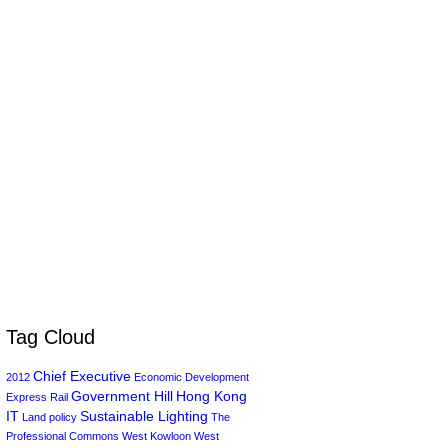
Tag Cloud
Chief Executive
2012
Economic Development
Government Hill
Hong Kong
Express Rail
IT
Sustainable Lighting
Land policy
The
Professional Commons
West Kowloon
West