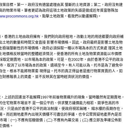
政策目標。第一，政府沒有適當處理由其 壟斷的土地資源；第二，政府沒有建
高的物業市場。筆者更認為政府這項土地政策的失誤是做成近年貧富懸殊加
ww.procommons.org.hk
，點擊土地政策，看我們以動畫解釋)。
周知，香港的土地由政府擁有，我們則向政府租地。改動土地的用途都要向政府補
出土地的數量和時間又會直接 影響市場價格。因此，政府最終是影響土地及物
生極端壟斷性的市場價格，政府必須採取一種以市場為本的方式來處 理其土地
土地價格反映當時的整體經濟情況，使香港的所有土地及物業資源能以市價標
香港政府都是採取定期賣地、以市場為本的政策。可是，在2002年，由於香港不公平的政冶
托市，取消了以市場為本的政策，遺禍至今。有人可能以為，托市是為了避免中
自住，根本不能將物業套 現得益。托市的真正得益者是進行物業買賣的人，如
在財務報表上的資產，並不反映其在當時經濟狀況的價值。
說，上述的因素並不能解釋1997年前後物業飆升的現象。當時雖然有定期賣地，
的住宅物業市場並不 是一個公平的、供求雙方議價能力相若、競爭性高的市
情況，只是由於香港不公平的政冶制度，使政府視若無睹。 縮水樓的長期存在，
場。而近期地產界內出現天價樓不可盡信的爭議，也令公眾質疑地產界內是否
：(一) 不應有搭棚做價；(二) 不應有內幕交易；(三) 應立即及準確公佈影
正價格。