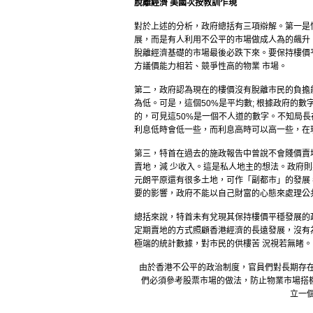
脫離經濟
美國次按教訓乍現
對於上述的分析，政府總括有三項辯解。第一是
展，而是有人利用不公平的市場做成人為的飆升
脫離經濟基礎的市場最後必跌下來。要保持樓價
方議價能力相若、競爭性高的物業 市場。
第二，政府認為現在的樓價沒有脫離市民的負擔能
為低。可是，這個50%是平均數; 根據政府的
的，可見這50%是一個不人道的數字。不知局長
利息低時會低一些，而利息高時可以高一些，在
第三，特首在過去的施政報告中曾說不會賤價賣
賣地，減 少收入。這是私人地主的想法。政府
元朗平原還有很多土地，可作「副都市」的發展
要的影響，政府不能以自己財富的心態來處理公
總括來說，特首未有兌現其保持樓價平穩發展的
定期賣地的方式照顧香港經濟的長遠發展，沒有
極端的統計數據，對市民的供樓苦 況視若無睹。
由於香港不公平的政治制度，官員們對長期存在
們必須參考股票市場的做法，防止物業市場搭
立一