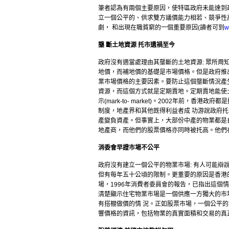
筆者認為有兩個主要原因，使特區政府未能達到
立一個公平的、供求雙方議價能力相若、競爭性
劇， 和出現在職貧窮的一個重要原因(讀者可到
w
壟 斷土地資源
托市遺禍至今
政府沒有適當處理由其壟斷的土地資源: 眾所
地價，而補地價的基礎是市場價格。但是政府推
業市場價格的主要因素。要防止這個壟斷情況產
資源，而這個方式就是定期賣地。定期賣地能使
示(mark-to- market)。2002年前，
制度，地產界和其他既得利益者成 功游說政府
產變負資產。但事實上，大部份中產的物業都是
地產商，而他們的股票價格亦同時被托高。他們
消委會早證市場不公平
政府沒有建立一個公平的物業市場: 有人可能辯
但有每年五十公頃的限制。更重要的原因是香港
場，1996年消費者委員會的報告，已指出這個
清楚顯示住宅物業市場是一個供應一方獨大的市
有搭棚做價的情 況。正如股票市場，一個公平的市場
響價格的資訊，包括物業的真實面積和交易的真