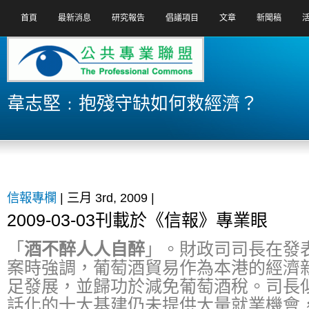
首頁
最新消息
研究報告
倡議項目
文章
新聞稿
韋志堅﹕抱殘守缺如何救經濟？
信報專欄
| 三月 3rd, 2009 |
2009-03-03刊載於《信報》專業眼
「
酒不醉人人自醉
」。財政司司長在發
案時強調，葡萄酒貿易作為本港的經濟
足發展，並歸功於減免葡萄酒稅。司長
話化的十大基建仍未提供大量就業機會