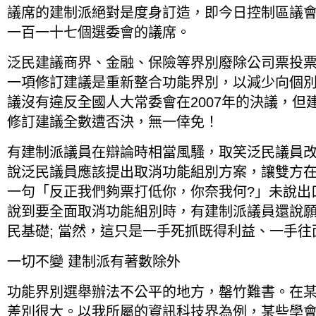
議席的建制派絕對是度身訂造，即今日控制區議
一百一十七個選委會的議席。
泛民建議商界、金融、保險等界別廢除公司票投
一項修訂建議是重新整合功能界別，以減少向個
議沒有違反全國人大常委會在2007年的決議，但
修訂建議全數遭否決，無一倖免！
有建制派議員在辯論時相當風騷，取笑泛民議員
說泛民議員應該提出取消功能組別方案，讓雙方
一句「反正我們夠票打低你，你奈我何?」未說出
說到要全面取消功能組別時，有建制派議員還說
民基礎; 當然，這只是一手死抓既得利益、一手
一切不變 建制派有著數除外
功能界別選舉辦法不公平的地方，罄竹難書。在
差別很大。以我所屬的資訊科技界為例，某些學