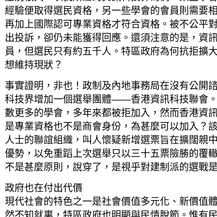
經驗便取得選民資格，另一些學會的會員則需要
再加上國際認可專業資格才符合資格。被不公平對待
出投訴，卻仍未能獲得回應。還須注意的是，資
員，但選民只有約五千人。特區政府為何抗拒擴
想維持現狀？
事實證明，非也！政制及內地事務局在沒有公開
科技界增加一個選舉團體——香港資訊科技聯會
數更多的學會，多年來都被拒加入，然而香港資
是專業資格也不是商會身份，為甚麼可以加入？
人士的聯誼組織，叫人懷疑新增選票旨在擴闊親
優勢，以免重蹈上次選舉只以三十五票險勝的覆
不是甚麼原則，說穿了，是視乎對建制派的選戰
政府也在付出代價
現代社會的特色之一是社會價值多元化、新價值
然不知就裏，特區政府也明顯與民情脫節。惟有