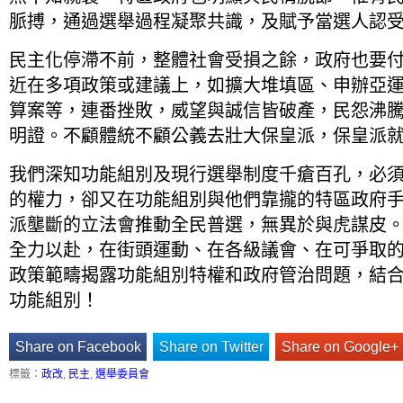
脈搏，通過選舉過程凝聚共識，及賦予當選人認
民主化停滯不前，整體社會受損之餘，政府也要
近在多項政策或建議上，如擴大堆填區、申辦亞
算案等，連番挫敗，威望與誠信皆破產，民怨沸
明證。不顧體統不顧公義去壯大保皇派，保皇派就
我們深知功能組別及現行選舉制度千瘡百孔，必
的權力，卻又在功能組別與他們靠攏的特區政府
派壟斷的立法會推動全民普選，無異於與虎謀皮
全力以赴，在街頭運動、在各級議會、在可爭取
政策範疇揭露功能組別特權和政府管治問題，結
功能組別！
Share on Facebook
Share on Twitter
Share on Google+
標籤：
政改
,
民主
,
選舉委員會