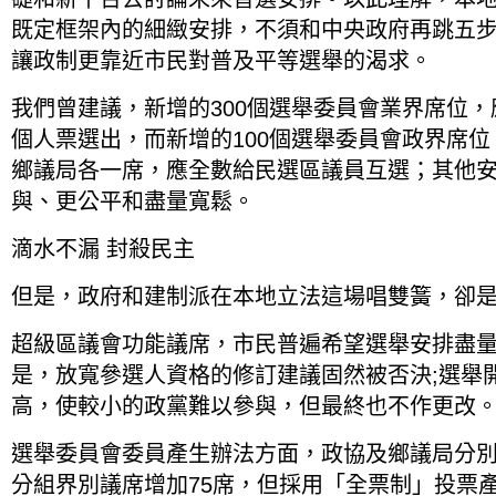
既定框架內的細緻安排，不須和中央政府再跳五
讓政制更靠近市民對普及平等選舉的渴求。
我們曾建議，新增的300個選舉委員會業界席位
個人票選出，而新增的100個選舉委員會政界席
鄉議局各一席，應全數給民選區議員互選；其他
與、更公平和盡量寬鬆。
滴水不漏 封殺民主
但是，政府和建制派在本地立法這場唱雙簧，卻
超級區議會功能議席，市民普遍希望選舉安排盡
是，放寬參選人資格的修訂建議固然被否決;選舉
高，使較小的政黨難以參與，但最終也不作更改
選舉委員會委員產生辦法方面，政協及鄉議局分
分組界別議席增加75席，但採用「全票制」投票