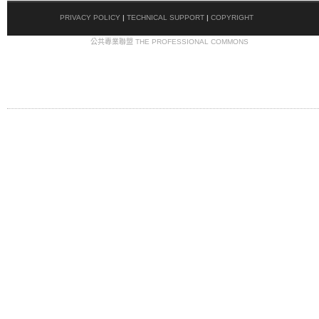
PRIVACY POLICY
|
TECHNICAL SUPPORT
|
COPYRIGHT
COPYRIGHT © 2009
公共專業聯盟 THE PROFESSIONAL COMMONS
. ALL RIGHTS
RESERVED.