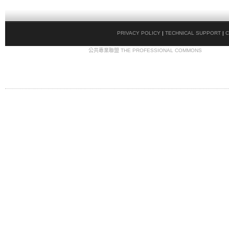
PRIVACY POLICY
|
TECHNICAL SUPPORT
|
C
COPYRIGHT © 2009
公共專業聯盟 THE PROFESSIONAL COMMONS
. ALL RIG