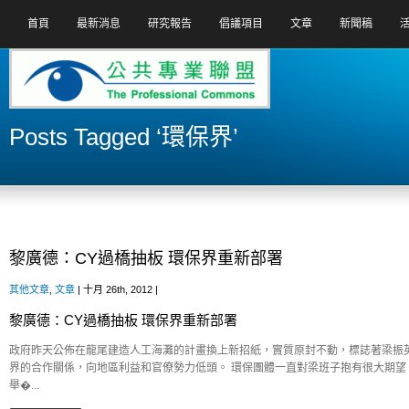
首頁
最新消息
研究報告
倡議項目
文章
新聞稿
Posts Tagged ‘環保界’
黎廣德：CY過橋抽板 環保界重新部署
其他文章
,
文章
| 十月 26th, 2012 |
黎廣德：CY過橋抽板 環保界重新部署
政府昨天公佈在龍尾建造人工海灘的計畫換上新招紙，實質原封不動，標誌著梁振
界的合作關係，向地區利益和官僚勢力低頭。 環保團體一直對梁班子抱有很大期
舉�...