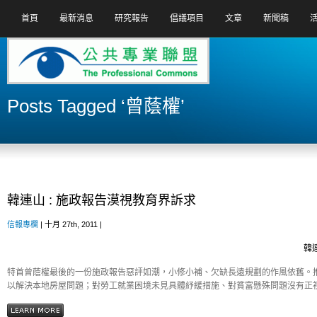
首頁
最新消息
研究報告
倡議項目
文章
新聞稿
Posts Tagged ‘曾蔭權’
韓連山 : 施政報告漠視教育界訴求
信報專欄
| 十月 27th, 2011 |
韓連
特首曾蔭權最後的一份施政報告惡評如潮，小修小補、欠缺長遠規劃的作風依舊。
以解決本地房屋問題；對勞工就業困境未見具體紓緩措施、對貧富懸殊問題沒有正視；