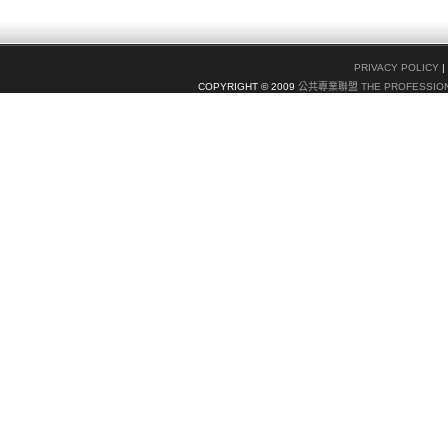
PRIVACY POLICY
|
COPYRIGHT © 2009
公共專業聯盟 THE PROFESSION