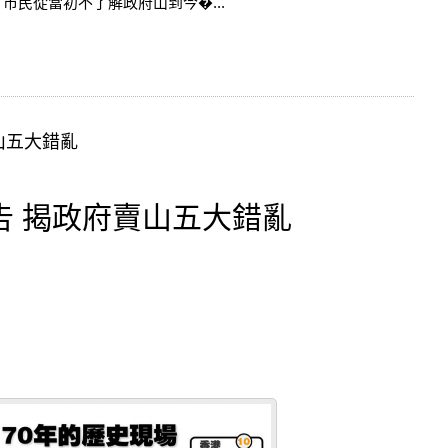
市民從當初不了解政府山到今�...
山五大錯亂
告 揭政府賣山五大錯亂