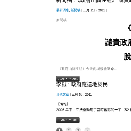
新聞稿 :《政府山關注組》 譴
最新消息
,
新聞稿
| 三月 11th, 2011 |
新聞稿
譴責政
《政府山關注組》今天向城規會遞�...
李鉞 : 政府應還地於民
其他文章
| 三月 5th, 2011 |
《明報》
2006 年中，立法會動用了當時盈餘的一半（5
1
2
3
»