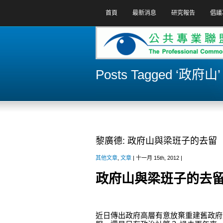
首頁
最新消息
研究報告
倡議
Posts Tagged ‘政府山’
黎廣德: 政府山與梁班子的去留
其他文章
,
文章
| 十一月 15th, 2012 |
政府山與梁班子的去
近日傳出政府高層有意放棄重建舊政府