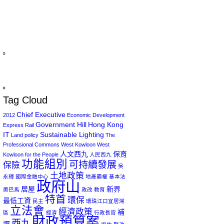
Tag Cloud
Chief Executive
2012
Economic Development
Government Hill
Hong Kong
Express Rail
IT
Sustainable Lighting
Land policy
The
Professional Commons
West Kowloon
West
人文西九
保育
Kowloon for the People
人民西九
功能組別
可持續發展
保險
吳
土地政策
永輝
國際金融中心
地產霸權
基本法
政府山
居屋
新界
奧巴馬
政改
教育
特首
環保
最低工資
民主
環珠江口宜居灣
立法會
經濟政策
補
區
經濟
行政長官
財政預算案
西九