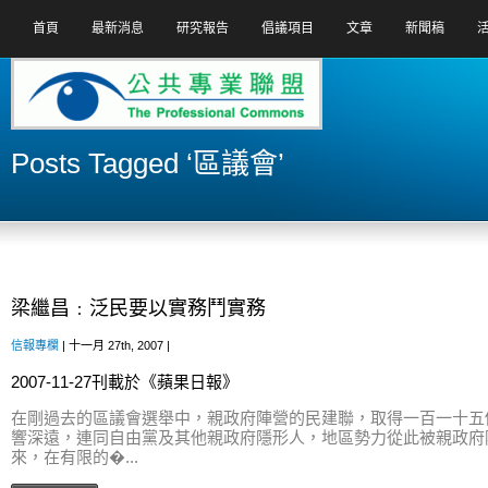
首頁
最新消息
研究報告
倡議項目
文章
新聞稿
Posts Tagged ‘區議會’
梁繼昌﹕泛民要以實務鬥實務
信報專欄
| 十一月 27th, 2007 |
2007-11-27刊載於《蘋果日報》
在剛過去的區議會選舉中，親政府陣營的民建聯，取得一百一十五
響深遠，連同自由黨及其他親政府隱形人，地區勢力從此被親政府
來，在有限的�...