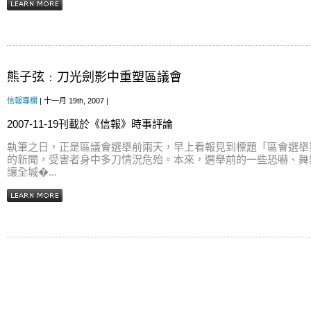
熊子弦﹕刀光劍影中重塑區議會
信報專欄
| 十一月 19th, 2007 |
2007-11-19刊載於《信報》時事評論
執筆之日，正是區議會選舉前兩天，早上看報見到標題「區會選舉
的新聞，受害者身中多刀情況危殆。本來，選舉前的一些恐嚇、舞
讓全城�...