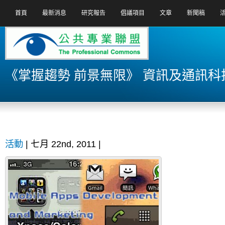
首頁
最新消息
研究報告
倡議項目
文章
新聞稿
《掌握趨勢 前景無限》 資訊及通訊科
活動
| 七月 22nd, 2011 |