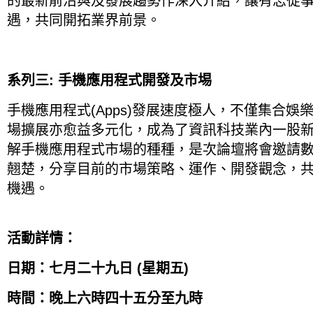
的最新前沿與及發展趨勢作深入介紹，讓有志從
遇，共同開拓業界前景。
系列三
:
手機應用程式開發及市埸
手機應用程式
(Apps)
發展速度極人，不僅集合娛
場擴展亦愈益多元化，成為了資訊科技業內一股
解手機應用程式市場的種種，是次論壇將會邀請
翹
楚，分享目前的市場
策略、
運作、開發觀
念，
機遇。
活動詳情：
日期：七月二十九日 (星期五)
時間：晚上六時四十五分至九時