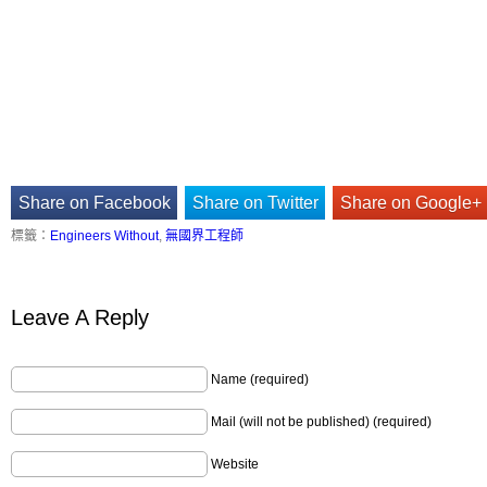
Share on Facebook
Share on Twitter
Share on Google+
標籤：
Engineers Without
,
無國界工程師
Leave A Reply
Name (required)
Mail (will not be published) (required)
Website