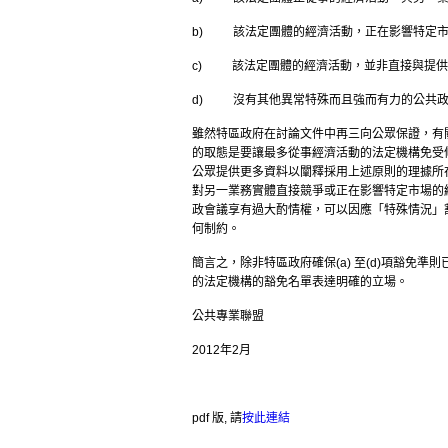
b) 該法定團體的經濟活動，正在影響特定市
c) 該法定團體的經濟活動，並非直接與提供
d) 沒有其他異常特殊而且強而有力的公共政
雖然特區政府在討論文件中再三向公眾保證，有
的取態是要讓最多從事經濟活動的法定機構免受
公眾提供更多資料以闡釋採用上述原則的理據所在
對另一業務實體直接競爭或正在影響特定市場的經
政會議享有過大酌情權，可以因應「特殊情況」
何制約。
簡言之，除非特區政府確保(a) 至(d)項豁
的法定機構的豁免名單表達明確的立場。
公共專業聯盟
2012年2月
pdf 版, 請
按此連結