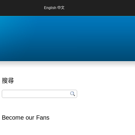
English
中文
搜尋
Become our Fans