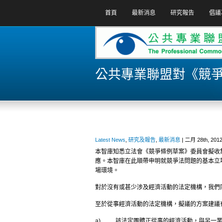
首頁
最新消息
研究報告
倡議
公共專業聯盟對《競
Latest News
,
研究及報告
,
最新消息
| 二月 28th, 2012
本智庫知悉立法會《競爭條例草案》委員會擬收
應。本智庫在此順帶申明就競爭法問題的基本立
場環境。
對於沒有或甚少涉及經濟活動的法定機構，我們
至於從事經濟活動的法定機構，擬議的方案建議
a) 該法定團體正從事的經濟活動，與另一業