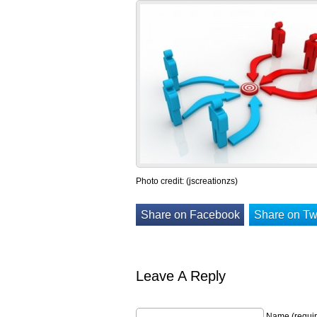
Photo credit: (jscreationzs)
Share on Facebook
Share on Twi
Leave A Reply
Name (requir