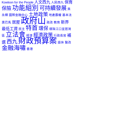
人文西九
保育
Kowloon for the People
人民西九
功能組別
可持續發展
保險
吳
土地政策
永輝
國際金融中心
地產霸權
基本法
政府山
居屋
新界
奧巴馬
政改
教育
特首
環保
最低工資
民主
環珠江口宜居灣
立法會
經濟政策
補
區
經濟
行政長官
財政預算案
西九
選
退休
醫改
金融海嘯
香港