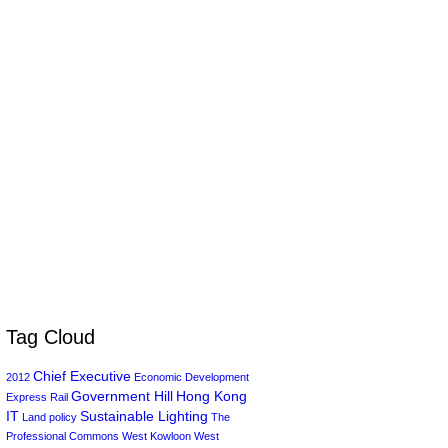
Tag Cloud
Chief Executive
2012
Economic Development
Government Hill
Hong Kong
Express Rail
IT
Sustainable Lighting
Land policy
The
Professional Commons
West Kowloon
West