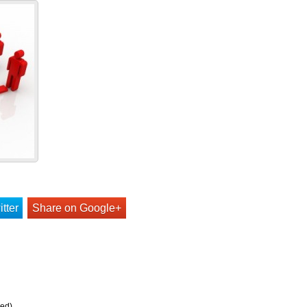
tter
Share on Google+
ed)