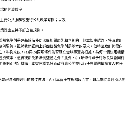
場的經濟效率；
主要公共服務或施行公共政策有關；以及
策理由支持不訂立該規例。
關豁免準則是建基於海外司法區相關原則和判例的，但本智庫認為，特區政府
條例監管。雖然我們認同上述四個豁免準則是基本的要求，但特區政府仍需向
。舉例來說，(a)與(b)兩項條件能否確立需以事實為根據，為何一個法定機構
濟效率，值得被豁免於法例監管之外？此外，(d) 項條件賦予行政長官會同行
豁免個別法定機構，本智庫認為特區政府應公開交代行使有關酌情權會否有任
免準則已是現時國際通行的最佳做法，否則本智庫在現階段而言，難以就從事經濟活動