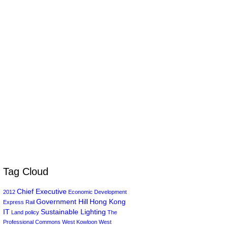
Tag Cloud
Chief Executive
2012
Economic Development
Government Hill
Hong Kong
Express Rail
IT
Sustainable Lighting
Land policy
The
Professional Commons
West Kowloon
West