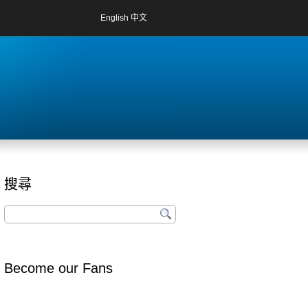
English
中文
搜尋
Become our Fans