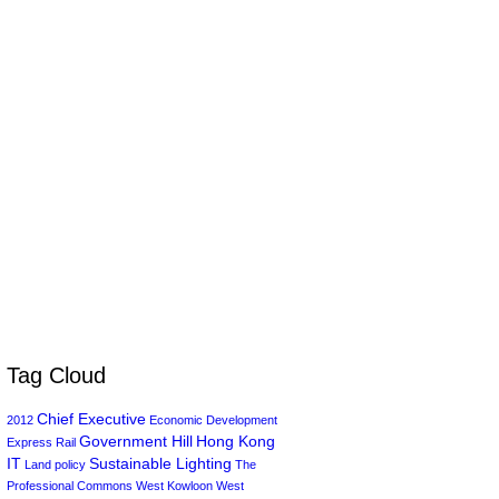
Tag Cloud
Chief Executive
2012
Economic Development
Government Hill
Hong Kong
Express Rail
IT
Sustainable Lighting
Land policy
The
Professional Commons
West Kowloon
West