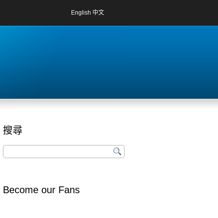
English
中文
搜尋
Become our Fans