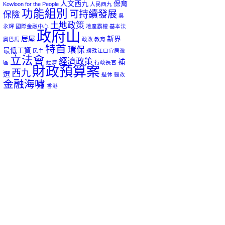
人文西九
保育
Kowloon for the People
人民西九
功能組別
可持續發展
保險
吳
土地政策
永輝
國際金融中心
地產霸權
基本法
政府山
居屋
新界
奧巴馬
政改
教育
特首
環保
最低工資
民主
環珠江口宜居灣
立法會
經濟政策
補
區
經濟
行政長官
財政預算案
西九
選
退休
醫改
金融海嘯
香港