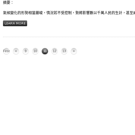
摘要：
氣候變化的形勢相當嚴峻，情況若不受控制，勢將影響數以千萬人民的生計，甚至威脅
First
«
9
10
11
12
13
»