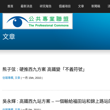
首頁
最新消息
研究報告
倡議項目
文章
新聞稿
文章
熊子弦 : 硬推西九方案 高鐵變「不義符號」
信報專欄
,
文章
| 一月 15th, 2010 |
吳永輝 : 高鐵西九站方案 – 一個輸給福田站和錦上路
信報專欄
,
文章
| 一月 5th, 2010 |