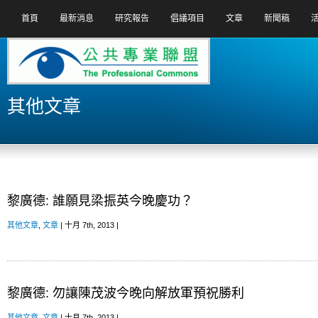
首頁
最新消息
研究報告
倡議項目
文章
新聞稿
其他文章
黎廣德: 誰願見梁振英今晚慶功？
其他文章
,
文章
| 十月 7th, 2013 |
黎廣德: 勿讓陳茂波今晚向解放軍預祝勝利
其他文章
,
文章
| 十月 7th, 2013 |