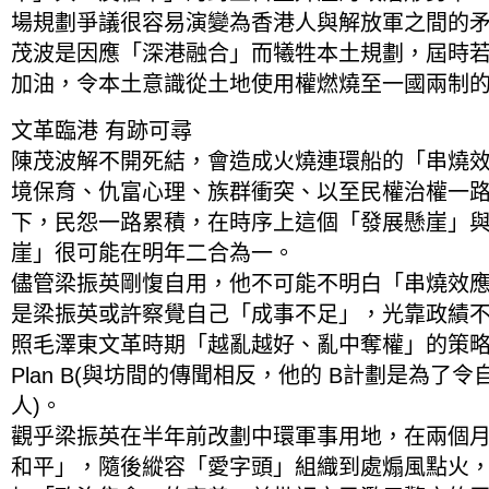
場規劃爭議很容易演變為香港人與解放軍之間的
茂波是因應「深港融合」而犧牲本土規劃，屆時
加油，令本土意識從土地使用權燃燒至一國兩制
文革臨港 有跡可尋
陳茂波解不開死結，會造成火燒連環船的「串燒
境保育、仇富心理、族群衝突、以至民權治權一
下，民怨一路累積，在時序上這個「發展懸崖」
崖」很可能在明年二合為一。
儘管梁振英剛愎自用，他不可能不明白「串燒效
是梁振英或許察覺自己「成事不足」，光靠政績
照毛澤東文革時期「越亂越好、亂中奪權」的策
Plan B(與坊間的傳聞相反，他的 B計劃是為了
人)。
觀乎梁振英在半年前改劃中環軍事用地，在兩個
和平」，隨後縱容「愛字頭」組織到處煽風點火