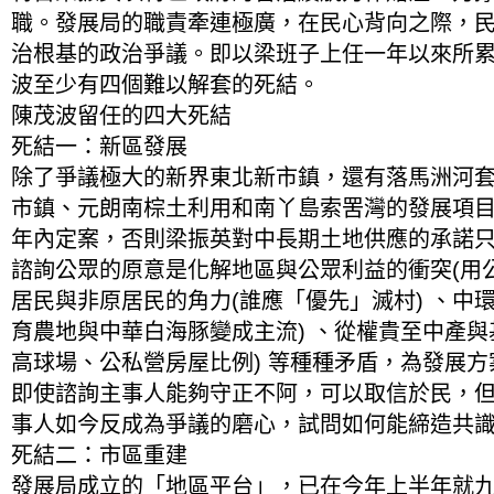
職。發展局的職責牽連極廣，在民心背向之際，
治根基的政治爭議。即以梁班子上任一年以來所
波至少有四個難以解套的死結。
陳茂波留任的四大死結
死結一：新區發展
除了爭議極大的新界東北新市鎮，還有落馬洲河
市鎮、元朗南棕土利用和南丫島索罟灣的發展項
年內定案，否則梁振英對中長期土地供應的承諾
諮詢公眾的原意是化解地區與公眾利益的衝突(用公
居民與非原居民的角力(誰應「優先」滅村) 、中
育農地與中華白海豚變成主流) 、從權貴至中產與
高球場、公私營房屋比例) 等種種矛盾，為發展
即使諮詢主事人能夠守正不阿，可以取信於民，
事人如今反成為爭議的磨心，試問如何能締造共
死結二：市區重建
發展局成立的「地區平台」，已在今年上半年就