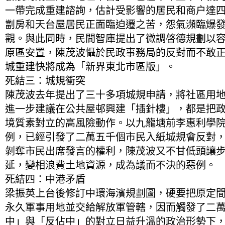
一帶完成重建諮詢，估計受影響的居民和商户達
劏房和天台屋居民正面臨迫遷之苦，怨氣瀕臨爆
觀。與此同時，民間智庫提出了微調啓德規劃以
原區安置，陳茂波懾於民政事務局的反對而不敢
城重建快將成為「新界東北市區版」。
死結三：城規衝突
陳茂波去年提出了三十多項城規申請，將社區用
進一步建議在公共屋邨興建「插針樓」，都是把
境質素對立的高風險動作。以九龍塘前李惠利學
例，已經引發了二萬五千個市民入紙城規會反對
剝奪市民出席發言的權利，陳茂波又不甘低頭讓
延，變相浪費土地資源，成為議而不決的惡例。
死結四：中港矛盾
梁振英上台後修訂中環海濱規劃圖，硬要把原定
永久軍事用地並交給解放軍管轄，因而觸發了二
中」與「反佔中」的對立日益升溫的政治形勢下