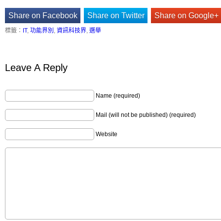
Share on Facebook
Share on Twitter
Share on Google+
標籤：
IT
,
功能界別
,
資訊科技界
,
選舉
Leave A Reply
Name (required)
Mail (will not be published) (required)
Website