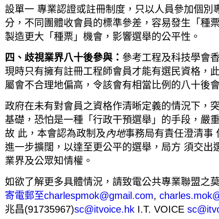
設單一 專業認證或註冊制度，只以人員參加個別
分，不同團體收會員的標準參差，容易發生「種票
製造更大「種票」機會，影響選舉的公平性。
四、歧視業界八十後參與：
參考工程及科技學會香港分
現時只有擁有註冊工程師會員才能有選民資格，此
屬會不合理地偏高，令該會有相當比例的八十後
政府在未有對會員之資格作清晰定義的情況下，突
基礎，恐怕是一種「行政干預選舉」的手段，嚴
故 此，本會認為政制及
內地
事務局有責任澄清事
進一步擴闊，以達至更公平的選舉，局方 須交出
業界及公眾知情權。
如欲了解更多具體情況，請致電公共專業聯盟之莫乃光先
寄電郵至
charlespmok@gmail.com
,
charles.mok
兆昌(91735967)
sc@itvoice.hk
I.T. VOICE
sc@itv