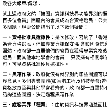
致各大報章/傳媒：
就上週政府突然「擴闊」資訊科技界功能界別的選
百多位會員」團體內的會員成為合資格選民。公
多問題，現要公開指出了以下數個疑問：
一、資格批准具選擇性
：是次修改，容納了「香
為合資格選民。但如專業資訊保安協 會和國際信
團體，政府卻一直要他們的會員在獲得專業資格
選民。而其他本地學會的會員， 只要擁有相關學
可，可見資格批准極具選擇性。
二、黑箱作業
：政府從沒有就界別內哪些團體可
界意見。多個專業團體(如香港工程及科技學會)
資格放寬至與其他學會看齊的，政 府都一直堅持
諮詢這些團體，決定過程黑箱作業。
三、縱容業界「種票」
：由於資訊科技界涵蓋面