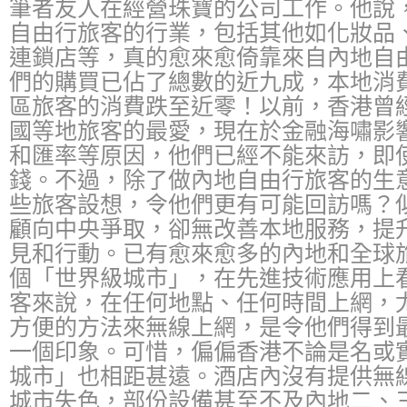
筆者友人在經營珠寶的公司工作。他說
自由行旅客的行業，包括其他如化妝品
連鎖店等，真的愈來愈倚靠來自內地自
們的購買已佔了總數的近九成，本地消
區旅客的消費跌至近零！以前，香港曾
國等地旅客的最愛，現在於金融海嘯影
和匯率等原因，他們已經不能來訪，即
錢。不過，除了做內地自由行旅客的生
些旅客設想，令他們更有可能回訪嗎？
顧向中央爭取，卻無改善本地服務，提
見和行動。已有愈來愈多的內地和全球
個「世界級城市」，在先進技術應用上
客來說，在任何地點、任何時間上網，
方便的方法來無線上網，是令他們得到
一個印象。可惜，偏偏香港不論是名或
城市」也相距甚遠。酒店內沒有提供無
城市失色，部份設備甚至不及內地二、