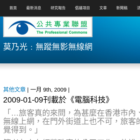
首頁
最新消息
研究報告
倡議項目
文章
新聞稿
莫乃光﹕無蹤無影無線網
其他文章
| 一月 9th, 2009 |
2009-01-09刊載於《電腦科技》
「…旅客真的來問，為甚麼在香港市內、店
無線上網，在門外街道上也不可，旅客
覺得到。」