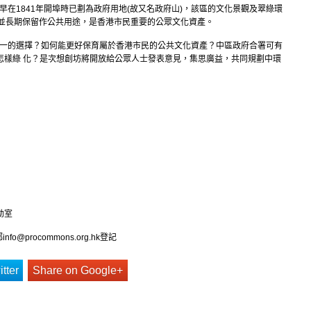
早在1841年開埠時已劃為政府用地(故又名政府山)，該區的文化景觀及翠綠環
，並長期保留作公共用途，是香港市民重要的公眾文化資產。
唯一的選擇？如何能更好保育屬於香港市民的公共文化資產？中區政府合署可有
怎樣綠 化？是次想創坊將開放給公眾人士發表意見，集思廣益，共同規劃中環
動室
郵
info@procommons.org.hk
登記
tter
Share on Google+