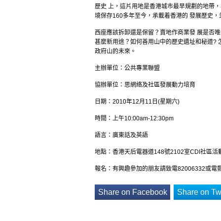
歷史 上，這片用地是香港城市最早規劃的地帶，
境保存160多年至今，承載着香港的 發展歷史
西座應該拆卸還是保留？賣地作商業發 展是否
甚麼新用途？如何善用山中的歷史遺址和秘道? 
政府山的未來。
主辦單位：公共專業聯盟
協辦單位：思網络及社區發展動力培育
日期：2010年12月11日(星期六)
時間：上午10:00am-12:30pm
語言：廣東話及英語
地點：香港天后電器道148號2102室CDI社區活
報名：有興趣參加的朋友請致電82006332或電
Share on Facebook
Share on Twi