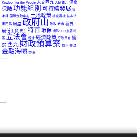
人文西九
保育
Kowloon for the People
人民西九
功能組別
可持續發展
保險
吳
土地政策
永輝
國際金融中心
地產霸權
基本法
政府山
居屋
新界
奧巴馬
政改
教育
特首
環保
最低工資
民主
環珠江口宜居灣
立法會
經濟政策
補
區
經濟
行政長官
財政預算案
西九
選
退休
醫改
金融海嘯
香港