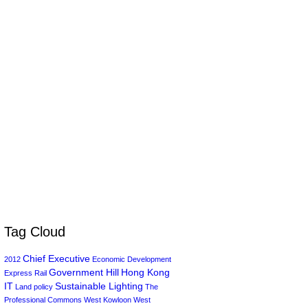
Tag Cloud
Chief Executive
2012
Economic Development
Government Hill
Hong Kong
Express Rail
IT
Sustainable Lighting
Land policy
The
Professional Commons
West Kowloon
West