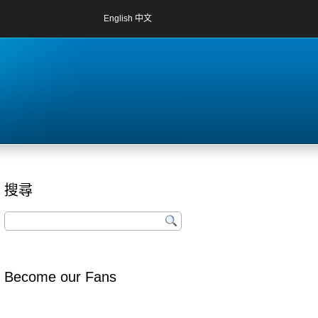
English
中文
搜尋
Become our Fans