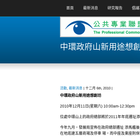
首頁
最新消息
研究報告
倡議
中環政府山新用途想
活動
,
最新消息
| 十二月 6th, 2010 |
中環政府山新用途想創坊
2010年12月11日(星期六) 10:00am-12:30pm
位處中環山上的政府總部將於2011年年底遷址
今年九月，發展局宣佈在政府總部遷址 添馬艦
在地底建五層商場及停車 場，而中座及東座則